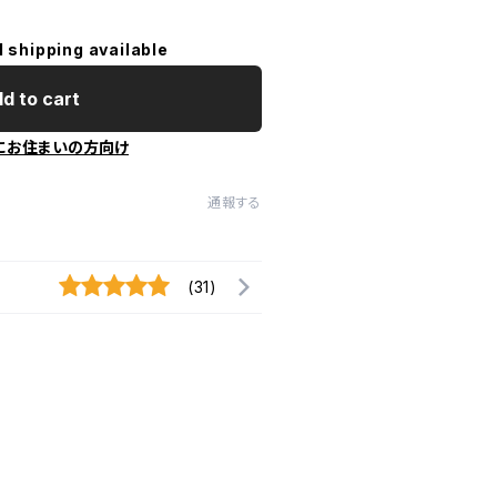
l shipping available
d to cart
にお住まいの方向け
通報する
(31)