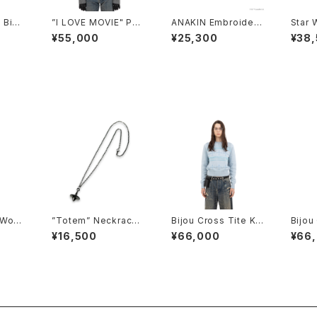
 Big
”I LOVE MOVIE" Pull
ANAKIN Embroidery
Star 
-
over Knit Hoodie
&Print L-S Tee
I – T
¥55,000
¥25,300
¥38
nace"
Pullo
 Wool
”Totem” Neckrace_
Bijou Cross Tite Kni
Bijou
Black
t - Sky -
t -Na
¥16,500
¥66,000
¥66