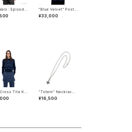
Wars : Episode
"Blue Velvet" Poste
he Phantom Me
r Transcription Ope
,500
¥33,000
 Transfer Print
n Collar Shirt
ver Knit
 Cross Tite Kni
”Totem” Neckrace_
vy-
SIlver
,000
¥16,500