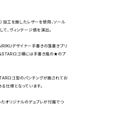
れ）加工を施したレザーを使用、ソール
して、ヴィンテージ感を演出。
IRIKUデザイナー手書きの落書きプリ
N＆STARロゴ横には手書き風の★のプ
STARロゴ型のパンチングが施されてお
のある仕様となっています。
ったオリジナルのデュブレが付属でつ