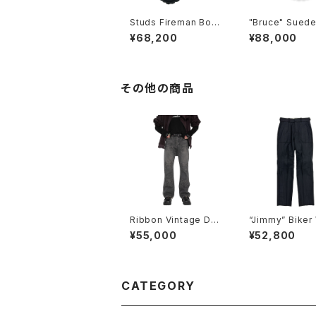
Studs Fireman Boot
"Bruce" Suede
s
Boots - Black 
¥68,200
¥88,000
その他の商品
Ribbon Vintage Den
“Jimmy” Biker
im Pants / Black
Slacks
¥55,000
¥52,800
CATEGORY